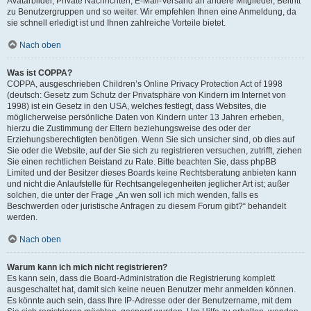
Avatarbilder, Private Nachrichten, E-Mail-Versand an andere Mitglieder, Beitritt
zu Benutzergruppen und so weiter. Wir empfehlen Ihnen eine Anmeldung, da
sie schnell erledigt ist und Ihnen zahlreiche Vorteile bietet.
Nach oben
Was ist COPPA?
COPPA, ausgeschrieben Children’s Online Privacy Protection Act of 1998
(deutsch: Gesetz zum Schutz der Privatsphäre von Kindern im Internet von
1998) ist ein Gesetz in den USA, welches festlegt, dass Websites, die
möglicherweise persönliche Daten von Kindern unter 13 Jahren erheben,
hierzu die Zustimmung der Eltern beziehungsweise des oder der
Erziehungsberechtigten benötigen. Wenn Sie sich unsicher sind, ob dies auf
Sie oder die Website, auf der Sie sich zu registrieren versuchen, zutrifft, ziehen
Sie einen rechtlichen Beistand zu Rate. Bitte beachten Sie, dass phpBB
Limited und der Besitzer dieses Boards keine Rechtsberatung anbieten kann
und nicht die Anlaufstelle für Rechtsangelegenheiten jeglicher Art ist; außer
solchen, die unter der Frage „An wen soll ich mich wenden, falls es
Beschwerden oder juristische Anfragen zu diesem Forum gibt?“ behandelt
werden.
Nach oben
Warum kann ich mich nicht registrieren?
Es kann sein, dass die Board-Administration die Registrierung komplett
ausgeschaltet hat, damit sich keine neuen Benutzer mehr anmelden können.
Es könnte auch sein, dass Ihre IP-Adresse oder der Benutzername, mit dem