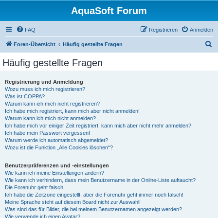
AquaSoft Forum
FAQ
Registrieren
Anmelden
S
Foren-Übersicht
Häufig gestellte Fragen
u
Häufig gestellte Fragen
c
h
Registrierung und Anmeldung
Wozu muss ich mich registrieren?
e
Was ist COPPA?
Warum kann ich mich nicht registrieren?
Ich habe mich registriert, kann mich aber nicht anmelden!
Warum kann ich mich nicht anmelden?
Ich habe mich vor einiger Zeit registriert, kann mich aber nicht mehr anmelden?!
Ich habe mein Passwort vergessen!
Warum werde ich automatisch abgemeldet?
Wozu ist die Funktion „Alle Cookies löschen“?
Benutzerpräferenzen und -einstellungen
Wie kann ich meine Einstellungen ändern?
Wie kann ich verhindern, dass mein Benutzername in der Online-Liste auftaucht?
Die Forenuhr geht falsch!
Ich habe die Zeitzone eingestellt, aber die Forenuhr geht immer noch falsch!
Meine Sprache steht auf diesem Board nicht zur Auswahl!
Was sind das für Bilder, die bei meinem Benutzernamen angezeigt werden?
Wie verwende ich einen Avatar?