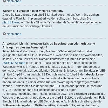
Nach oben
Warum ist Funktion x oder y nicht enthalten?
Diese Software wurde von phpBB Limited geschrieben. Wenn Sie denken,
dass eine Funktion implementiert werden sollte, dann besuchen Sie
phpBB Ideas
, wo Sie Ihre Stimme für bestehende Vorschläge abgeben oder
neue Funktionen vorschlagen können.
Nach oben
An wen soll ich mich wenden, falls es Beschwerden oder juristische
Anfragen zu diesem Forum gibt?
Jeder Administrator, der auf der „Das Team“-Seite aufgeführt ist, ist ein
geeigneter Kontakt für Ihre Beschwerde. Wenn Sie so keine Antwort erhalten,
sollten Sie den Besitzer der Domain kontaktieren (führen Sie dazu eine
„WHOIS“-Abfrage
durch) oder — falls diese Seite bei einem kostenlosen
Webhoster wie z. B. Yahoo!, free.fr, funpic.de usw. liegt — den Support oder
den Abuse-Kontakt des betreffenden Dienstes. Bitte beachten Sie, dass phpBB
Limited (phpBB.com) und phpBB Deutschland e. V. (phpBB.de)
absolut keinen
Einfluss
auf die Benutzung oder den oder die Benutzer der Forensoftware
haben und dafür in keiner Weise zur Verantwortung herangezogen werden
können. Kontaktieren Sie daher nie phpBB Limited oder phpBB Deutschland
e. V. in Zusammenhang mit jeglichen juristischen Fragen
(Unterlassungserklärungen, Haftungsfragen usw.), die
sich nicht direkt
auf die
Website phpbb.com, phpbb.de oder die phpBB-Software selbst beziehen. Falls
Sie phpBB Limited oder phpBB Deutschland e. V. E-Mails schreiben, die die
Softwarenutzung durch Dritte
betreffen, so werden Sie, wenn überhaupt,