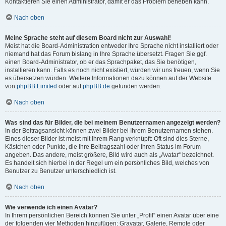
Kontaktieren Sie einen Administrator, damit er das Problem beheben kann.
Nach oben
Meine Sprache steht auf diesem Board nicht zur Auswahl!
Meist hat die Board-Administration entweder Ihre Sprache nicht installiert oder
niemand hat das Forum bislang in Ihre Sprache übersetzt. Fragen Sie ggf.
einen Board-Administrator, ob er das Sprachpaket, das Sie benötigen,
installieren kann. Falls es noch nicht existiert, würden wir uns freuen, wenn Sie
es übersetzen würden. Weitere Informationen dazu können auf der Website
von
phpBB Limited
oder auf
phpBB.de
gefunden werden.
Nach oben
Was sind das für Bilder, die bei meinem Benutzernamen angezeigt werden?
In der Beitragsansicht können zwei Bilder bei Ihrem Benutzernamen stehen.
Eines dieser Bilder ist meist mit Ihrem Rang verknüpft: Oft sind dies Sterne,
Kästchen oder Punkte, die Ihre Beitragszahl oder Ihren Status im Forum
angeben. Das andere, meist größere, Bild wird auch als „Avatar“ bezeichnet.
Es handelt sich hierbei in der Regel um ein persönliches Bild, welches von
Benutzer zu Benutzer unterschiedlich ist.
Nach oben
Wie verwende ich einen Avatar?
In Ihrem persönlichen Bereich können Sie unter „Profil“ einen Avatar über eine
der folgenden vier Methoden hinzufügen: Gravatar, Galerie, Remote oder