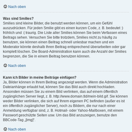
Nach oben
Was sind Smilies?
Smilies sind kleine Bilder, die benutzt werden können, um ein Gefühl
auszudrücken. Für jeden Smilie gibt es einen kurzen Code, z. B. bedeutet :)
fröhlich und :( traurig. Die Liste aller Smilies können Sie beim Verfassen eines
Beitrags sehen. Versuchen Sie bitte trotzdem, Smilies nicht zu häufig zu
benutzen, sie können einen Beitrag schnell unlesbar machen und ein
Moderator könnte deshalb Ihren Beitrag entsprechend überarbeiten oder gar
komplett löschen. Die Board-Administration kann auch die Anzahl der Smilies
begrenzen, die Sie in einem Beitrag benutzen können.
Nach oben
Kann ich Bilder in meine Beiträge einfügen?
Ja, Bilder können in Ihrem Beitrag angezeigt werden. Wenn die Administration
Dateianhänge erlaubt hat, können Sie das Bild auch direkt hochladen.
Ansonsten müssen Sie zu einem Bild verlinken, das auf einem öffentlich
zugänglichen Server liegt, z. B. http://www.domain.tld/mein-bild.gif. Sie können
weder Bilder verlinken, die sich auf Ihrem eigenen PC befinden (außer es ist
ein öffentlich zugänglicher Server), noch zu Bildern, die nur nach einer
Anmeldung verfügbar sind, z. B. Hotmail- oder Yahoo-Mailboxen, mit einem
Passwort geschützte Seiten usw. Um das Bild anzuzeigen, benutze den
BBCode-Tag „[img]“.
Nach oben