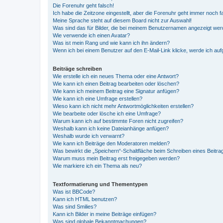
Die Forenuhr geht falsch!
Ich habe die Zeitzone eingestellt, aber die Forenuhr geht immer noch f
Meine Sprache steht auf diesem Board nicht zur Auswahl!
Was sind das für Bilder, die bei meinem Benutzernamen angezeigt we
Wie verwende ich einen Avatar?
Was ist mein Rang und wie kann ich ihn ändern?
Wenn ich bei einem Benutzer auf den E-Mail-Link klicke, werde ich au
Beiträge schreiben
Wie erstelle ich ein neues Thema oder eine Antwort?
Wie kann ich einen Beitrag bearbeiten oder löschen?
Wie kann ich meinem Beitrag eine Signatur anfügen?
Wie kann ich eine Umfrage erstellen?
Wieso kann ich nicht mehr Antwortmöglichkeiten erstellen?
Wie bearbeite oder lösche ich eine Umfrage?
Warum kann ich auf bestimmte Foren nicht zugreifen?
Weshalb kann ich keine Dateianhänge anfügen?
Weshalb wurde ich verwarnt?
Wie kann ich Beiträge den Moderatoren melden?
Was bewirkt die „Speichern“-Schaltfläche beim Schreiben eines Beitra
Warum muss mein Beitrag erst freigegeben werden?
Wie markiere ich ein Thema als neu?
Textformatierung und Thementypen
Was ist BBCode?
Kann ich HTML benutzen?
Was sind Smilies?
Kann ich Bilder in meine Beiträge einfügen?
Was sind globale Bekanntmachungen?