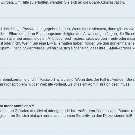
 wurden. Um Hilfe zu erhalten, wenden Sie sich an die Board-Administration.
nd das richtige Passwort eingegeben haben. Wenn diese stimmen, dann gibt es zw
Ihrer Eltern oder Ihrer Erziehungsberechtigten den Anweisungen folgen, die Sie erh
üssen alle neu angemeldeten Mitglieder erst freigeschaltet werden – entweder müsse
 ist oder nicht. Wenn Sie eine E-Mail erhalten haben, folgen Sie den dort enthalte
pam-Filter blockiert wurde. Wenn Sie sich sicher sind, dass Ihre E-Mail-Adresse 
hr Benutzername und Ihr Passwort richtig sind. Wenn dies der Fall ist, wenden Sie
gurationsproblem mit der Website vorliegt, welches ein Administrator lösen muss.
icht mehr anmelden?!
schieden Gründen deaktiviert oder gelöscht hat. Außerdem löschen viele Boards reg
strieren Sie sich einfach erneut und nehmen Sie aktiv an den Diskussionen teil!