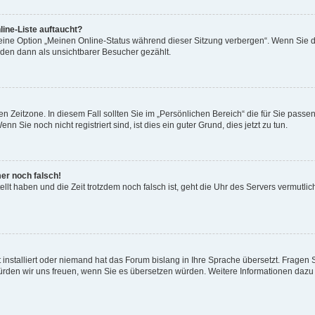
ine-Liste auftaucht?
 eine Option „Meinen Online-Status während dieser Sitzung verbergen“. Wenn Sie d
rden dann als unsichtbarer Besucher gezählt.
n Zeitzone. In diesem Fall sollten Sie im „Persönlichen Bereich“ die für Sie passend
 Sie noch nicht registriert sind, ist dies ein guter Grund, dies jetzt zu tun.
mer noch falsch!
ellt haben und die Zeit trotzdem noch falsch ist, geht die Uhr des Servers vermutlic
 installiert oder niemand hat das Forum bislang in Ihre Sprache übersetzt. Fragen 
t, würden wir uns freuen, wenn Sie es übersetzen würden. Weitere Informationen da