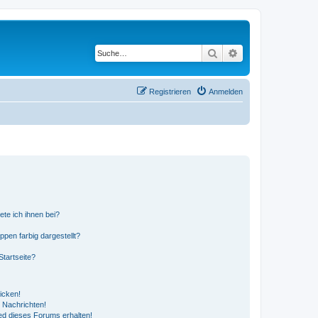
Suche
Erweiterte Suche
Registrieren
Anmelden
ete ich ihnen bei?
en farbig dargestellt?
tartseite?
icken!
 Nachrichten!
ed dieses Forums erhalten!