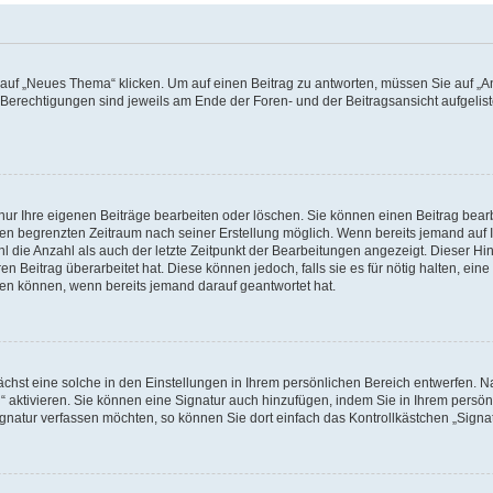
f „Neues Thema“ klicken. Um auf einen Beitrag zu antworten, müssen Sie auf „Ant
e Berechtigungen sind jeweils am Ende der Foren- und der Beitragsansicht aufgeliste
nur Ihre eigenen Beiträge bearbeiten oder löschen. Sie können einen Beitrag bear
nen begrenzten Zeitraum nach seiner Erstellung möglich. Wenn bereits jemand auf Ih
 die Anzahl als auch der letzte Zeitpunkt der Bearbeitungen angezeigt. Dieser Hi
 Beitrag überarbeitet hat. Diese können jedoch, falls sie es für nötig halten, eine 
hen können, wenn bereits jemand darauf geantwortet hat.
hst eine solche in den Einstellungen in Ihrem persönlichen Bereich entwerfen. Na
 aktivieren. Sie können eine Signatur auch hinzufügen, indem Sie in Ihrem persö
gnatur verfassen möchten, so können Sie dort einfach das Kontrollkästchen „Signa