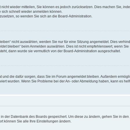
rt nicht wieder mitteilen, Sie können es jedoch zurücksetzen. Dies machen Sie, in
e sich schnell wieder anmelden können.
ckzusetzen, so wenden Sie sich an die Board-Administration.
ben“ nicht auswählen, werden Sie nur für eine Sitzung angemeldet. Dies verhinde
et bleiben“ beim Anmelden auswählen. Dies ist nicht empfehlenswert, wenn Sie s
steht, dann wurde sie vermutlich von der Board-Administration ausgeschaltet.
 hat und die dafür sorgen, dass Sie im Forum angemeldet bleiben. Außerdem ermögl
ktiviert wurden. Wenn Sie Probleme bei der An- oder Abmeldung haben, kann es hel
en in der Datenbank des Boards gespeichert. Um diese zu ändern, gehen Sie in den 
rt können Sie alle Ihre Einstellungen ändern.