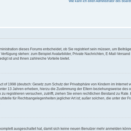
Wie kann ich einen Administrator des Board
nistration dieses Forums entscheidet, ob Sie registriert sein müssen, um Beiträge z
ur Verfügung stehen: zum Beispiel Avatarbilder, Private Nachrichten, E-Mail-Versand
igt ist und Ihnen zahlreiche Vorteile bietet.
t of 1998 (deutsch: Gesetz zum Schutz der Privatsphäre von Kindern im Internet vo
unter 13 Jahren erheben, hierzu die Zustimmung der Eltern beziehungsweise des o
h zu registrieren versuchen, zutrifft, ziehen Sie einen rechtlichen Beistand zu Rat
stelle für Rechtsangelegenheiten jeglicher Art ist; außer solchen, die unter der 
.
 komplett ausgeschaltet hat, damit sich keine neuen Benutzer mehr anmelden könne