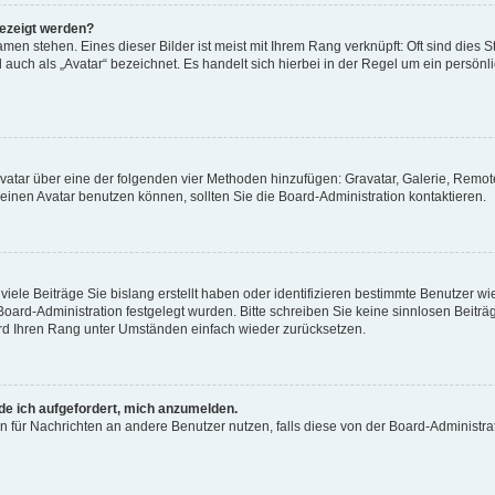
gezeigt werden?
men stehen. Eines dieser Bilder ist meist mit Ihrem Rang verknüpft: Oft sind dies S
auch als „Avatar“ bezeichnet. Es handelt sich hierbei in der Regel um ein persönl
 Avatar über eine der folgenden vier Methoden hinzufügen: Gravatar, Galerie, Rem
inen Avatar benutzen können, sollten Sie die Board-Administration kontaktieren.
iele Beiträge Sie bislang erstellt haben oder identifizieren bestimmte Benutzer
 Board-Administration festgelegt wurden. Bitte schreiben Sie keine sinnlosen Beit
wird Ihren Rang unter Umständen einfach wieder zurücksetzen.
rde ich aufgefordert, mich anzumelden.
ion für Nachrichten an andere Benutzer nutzen, falls diese von der Board-Administ