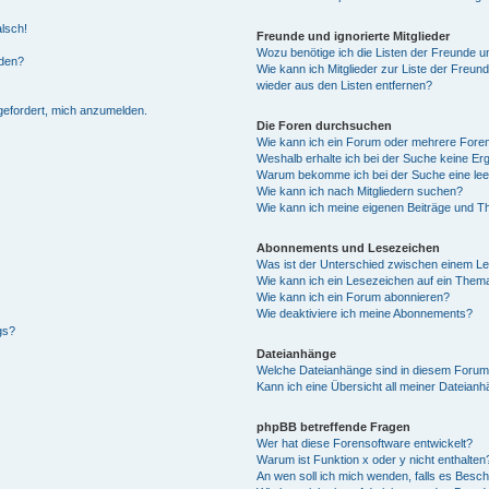
alsch!
Freunde und ignorierte Mitglieder
Wozu benötige ich die Listen der Freunde un
rden?
Wie kann ich Mitglieder zur Liste der Freund
wieder aus den Listen entfernen?
fgefordert, mich anzumelden.
Die Foren durchsuchen
Wie kann ich ein Forum oder mehrere For
Weshalb erhalte ich bei der Suche keine Er
Warum bekomme ich bei der Suche eine lee
Wie kann ich nach Mitgliedern suchen?
Wie kann ich meine eigenen Beiträge und T
Abonnements und Lesezeichen
Was ist der Unterschied zwischen einem L
Wie kann ich ein Lesezeichen auf ein Them
Wie kann ich ein Forum abonnieren?
Wie deaktiviere ich meine Abonnements?
gs?
Dateianhänge
Welche Dateianhänge sind in diesem Forum
Kann ich eine Übersicht all meiner Dateian
phpBB betreffende Fragen
Wer hat diese Forensoftware entwickelt?
Warum ist Funktion x oder y nicht enthalten
An wen soll ich mich wenden, falls es Besc